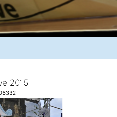
ive 2015
O6332