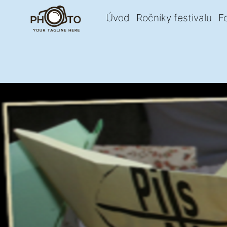
Úvod
Ročníky festivalu
F