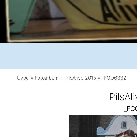
Úvod
»
Fotoalbum
»
PilsAlive 2015
»
_FCO6332
PilsAl
_FC