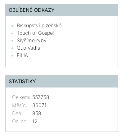
OBLÍBENÉ ODKAZY
Biskupství plzeňské
Touch of Gospel
Slyšíme ryby
Quo Vadis
FILIA
STATISTIKY
Celkem:
557758
Měsíc:
36071
Den:
858
Online:
12