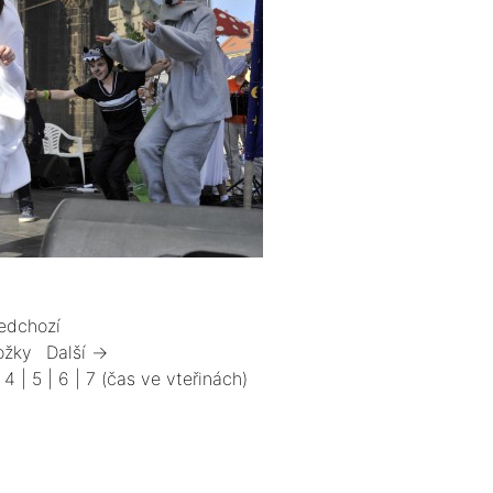
edchozí
ožky
Další →
|
4
|
5
|
6
|
7
(čas ve vteřinách)