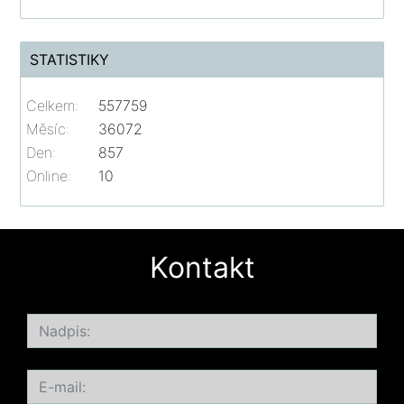
STATISTIKY
Celkem:
557759
Měsíc:
36072
Den:
857
Online:
10
Kontakt