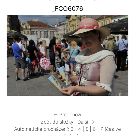
_FCO6076
← Předchozí
Zpět do složky
Další →
Automatické procházení:
3
|
4
|
5
|
6
|
7
(čas ve