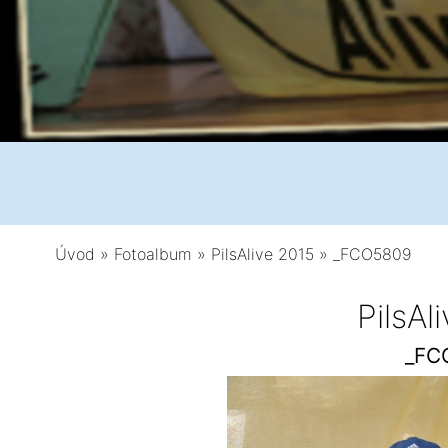
Úvod
»
Fotoalbum
»
PilsAlive 2015
»
_FCO5809
PilsAl
_FC