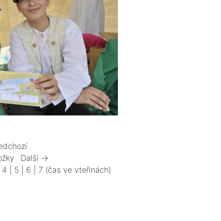
edchozí
ožky
Další →
|
4
|
5
|
6
|
7
(čas ve vteřinách)