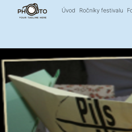
Úvod
Ročníky festivalu
F