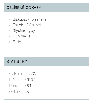
OBLÍBENÉ ODKAZY
Biskupství plzeňské
Touch of Gospel
Slyšíme ryby
Quo Vadis
FILIA
STATISTIKY
Celkem:
557725
Měsíc:
36107
Den:
864
Online:
25