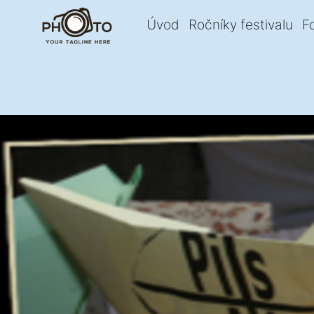
Úvod
Ročníky festivalu
F