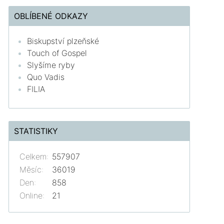
OBLÍBENÉ ODKAZY
Biskupství plzeňské
Touch of Gospel
Slyšíme ryby
Quo Vadis
FILIA
STATISTIKY
Celkem:
557907
Měsíc:
36019
Den:
858
Online:
21