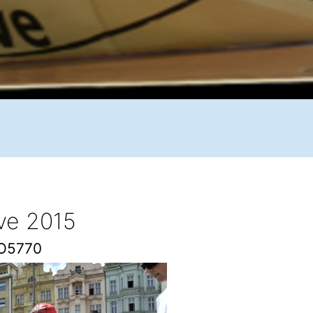
ive 2015
O5770