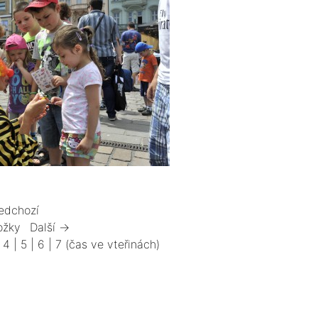
edchozí
ožky
Další →
|
4
|
5
|
6
|
7
(čas ve vteřinách)