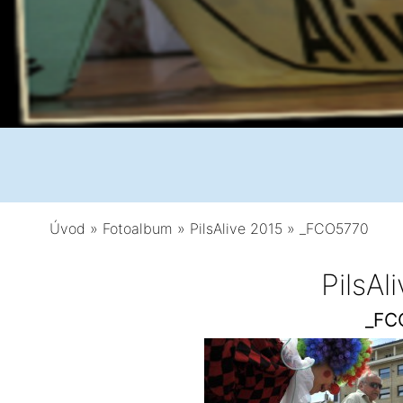
Úvod
»
Fotoalbum
»
PilsAlive 2015
»
_FCO5770
PilsAl
_FC