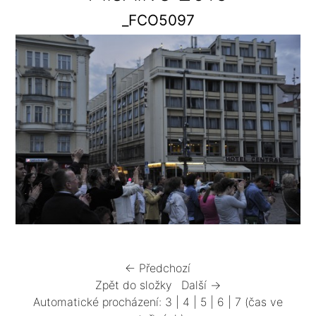
_FCO5097
← Předchozí
Zpět do složky
Další →
Automatické procházení:
3
|
4
|
5
|
6
|
7
(čas ve