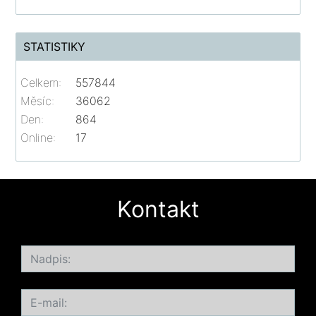
STATISTIKY
Celkem:
557844
Měsíc:
36062
Den:
864
Online:
17
Kontakt