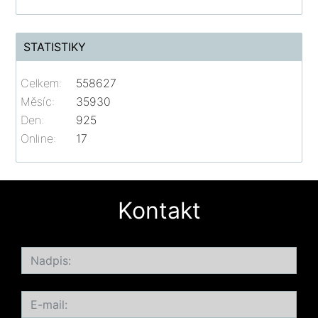
STATISTIKY
Celkem:
558627
Měsíc:
35930
Den:
925
Online:
17
Kontakt