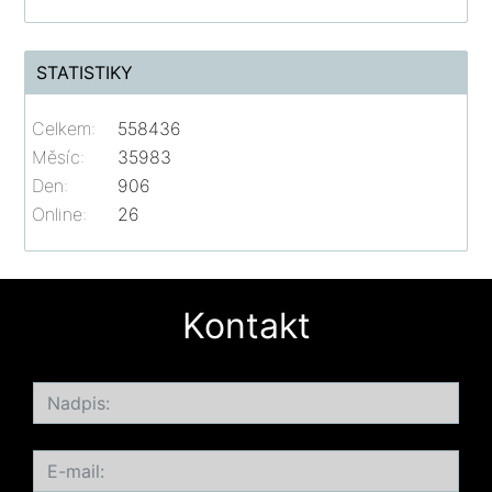
STATISTIKY
Celkem:
558436
Měsíc:
35983
Den:
906
Online:
26
Kontakt