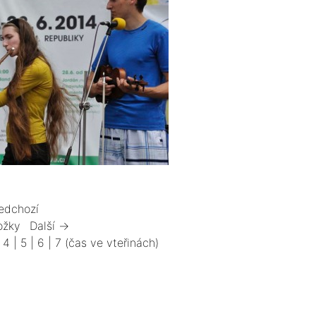
edchozí
ožky
Další →
|
4
|
5
|
6
|
7
(čas ve vteřinách)