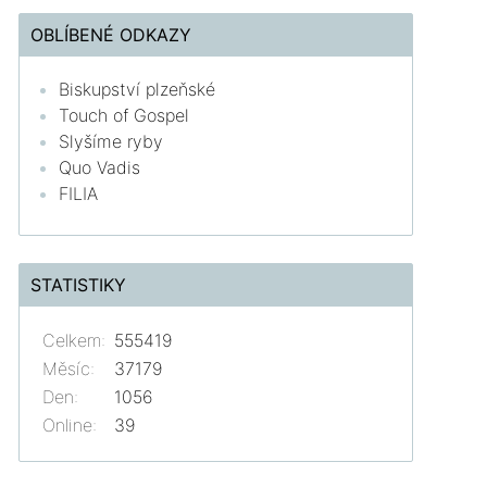
OBLÍBENÉ ODKAZY
Biskupství plzeňské
Touch of Gospel
Slyšíme ryby
Quo Vadis
FILIA
STATISTIKY
Celkem:
555419
Měsíc:
37179
Den:
1056
Online:
39