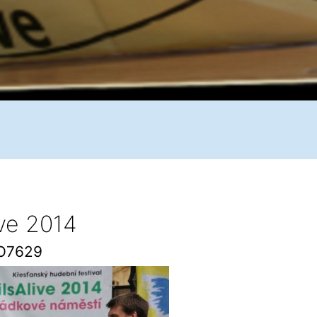
ive 2014
O7629