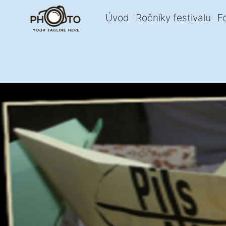
Úvod
Ročníky festivalu
F