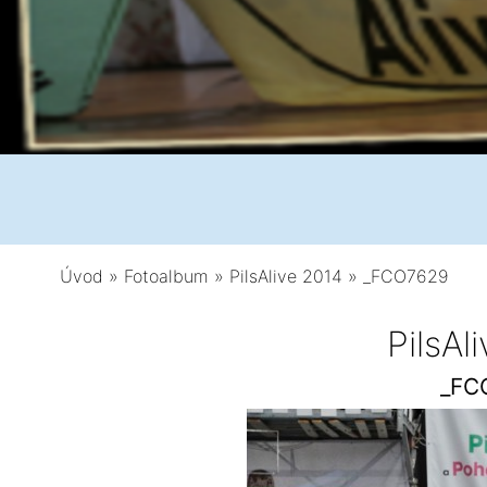
Úvod
»
Fotoalbum
»
PilsAlive 2014
»
_FCO7629
PilsAl
_FC