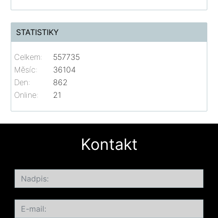
STATISTIKY
Celkem:
557735
Měsíc:
36104
Den:
862
Online:
21
Kontakt