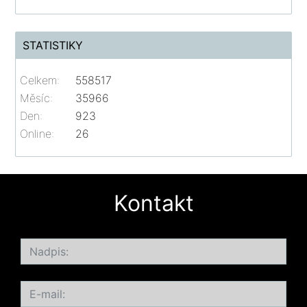
STATISTIKY
Celkem:
558517
Měsíc:
35966
Den:
923
Online:
26
Kontakt