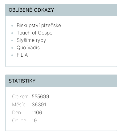
OBLÍBENÉ ODKAZY
Biskupství plzeňské
Touch of Gospel
Slyšíme ryby
Quo Vadis
FILIA
STATISTIKY
Celkem:
555699
Měsíc:
36391
Den:
1106
Online:
19