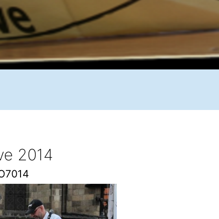
ive 2014
O7014