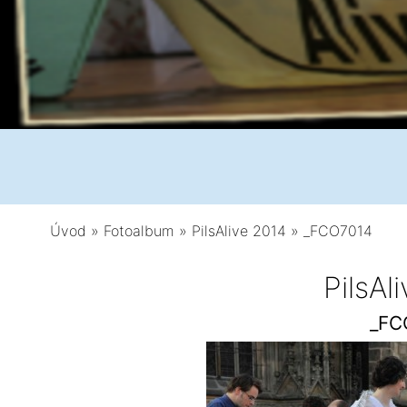
Úvod
»
Fotoalbum
»
PilsAlive 2014
»
_FCO7014
PilsAl
_FC