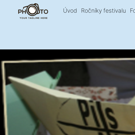
Úvod
Ročníky festivalu
F