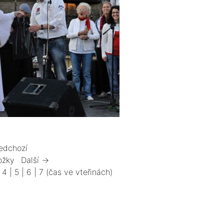
edchozí
ožky
Další →
|
4
|
5
|
6
|
7
(čas ve vteřinách)