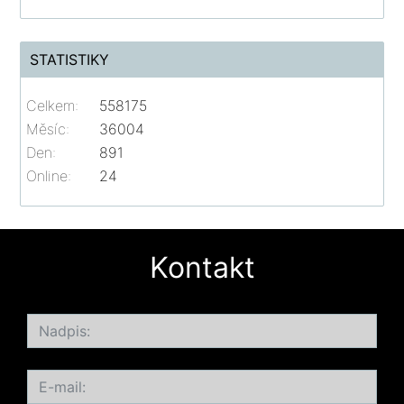
STATISTIKY
Celkem:
558175
Měsíc:
36004
Den:
891
Online:
24
Kontakt