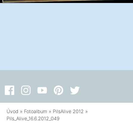
Úvod
»
Fotoalbum
»
PilsAlive 2012
»
Pils_Alive_16.6.2012_049