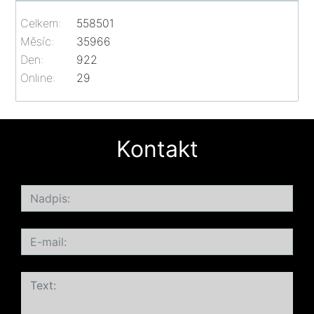
Celkem:
558501
Měsíc:
35966
Den:
922
Online:
29
Kontakt