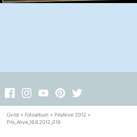
Úvod
»
Fotoalbum
»
PilsAlive 2012
»
Pils_Alive_16.6.2012_019