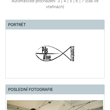
Automatické procházení:
3
|
4
|
5
|
6
|
7
(čas ve
vteřinách)
PORTRÉT
POSLEDNÍ FOTOGRAFIE