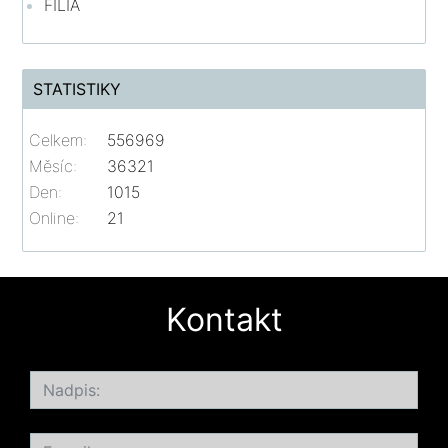
FILIA
STATISTIKY
Celkem:
556969
Měsíc:
36321
Den:
1015
Online:
21
Kontakt