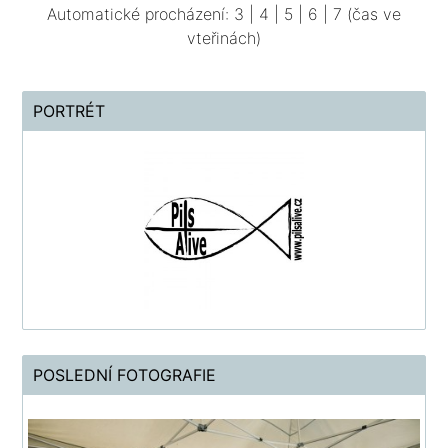
Automatické procházení:
3
|
4
|
5
|
6
|
7
(čas ve
vteřinách)
PORTRÉT
POSLEDNÍ FOTOGRAFIE