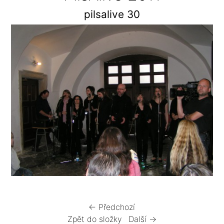
pilsalive 30
← Předchozí
Zpět do složky
Další →