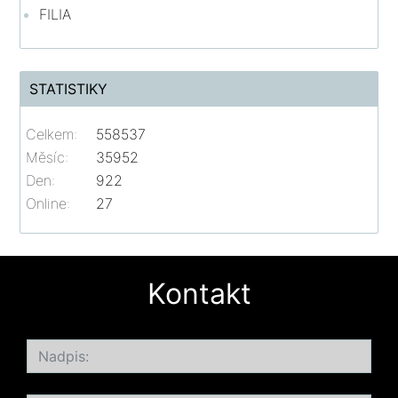
FILIA
STATISTIKY
Celkem:
558537
Měsíc:
35952
Den:
922
Online:
27
Kontakt