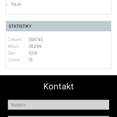
FILIA
STATISTIKY
Celkem:
556745
Měsíc:
36299
Den:
1016
Online:
15
Kontakt