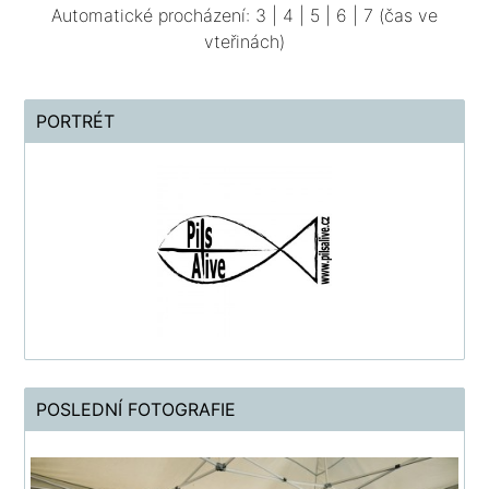
Automatické procházení:
3
|
4
|
5
|
6
|
7
(čas ve
vteřinách)
PORTRÉT
POSLEDNÍ FOTOGRAFIE