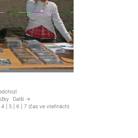
edchozí
ožky
Další →
|
4
|
5
|
6
|
7
(čas ve vteřinách)