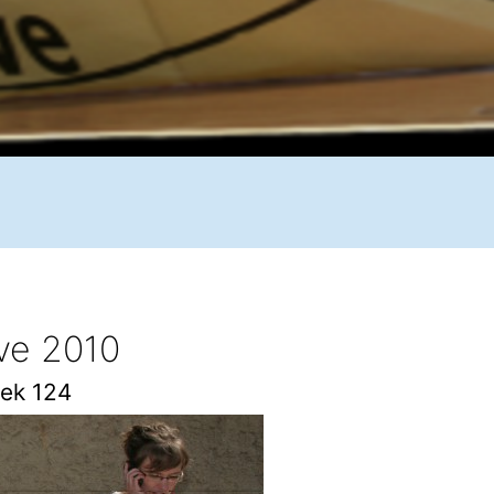
ive 2010
mek 124