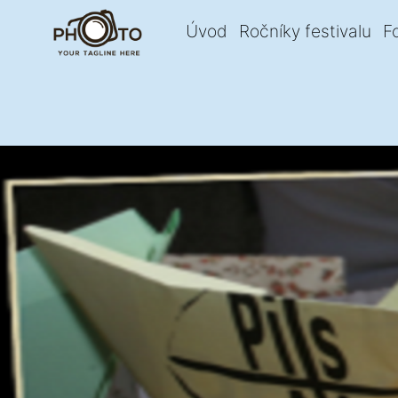
Úvod
Ročníky festivalu
F