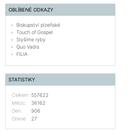
OBLÍBENÉ ODKAZY
Biskupství plzeňské
Touch of Gospel
Slyšíme ryby
Quo Vadis
FILIA
STATISTIKY
Celkem:
557622
Měsíc:
36162
Den:
906
Online:
27