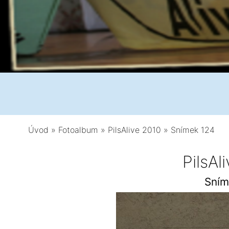
Úvod
»
Fotoalbum
»
PilsAlive 2010
»
Snímek 124
PilsAl
Sní