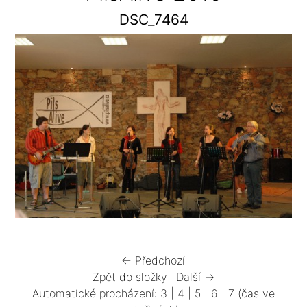
DSC_7464
← Předchozí
Zpět do složky
Další →
Automatické procházení:
3
|
4
|
5
|
6
|
7
(čas ve