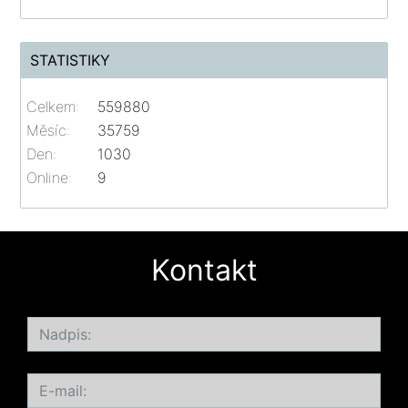
STATISTIKY
Celkem:
559880
Měsíc:
35759
Den:
1030
Online:
9
Kontakt