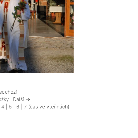
edchozí
ožky
Další →
|
4
|
5
|
6
|
7
(čas ve vteřinách)