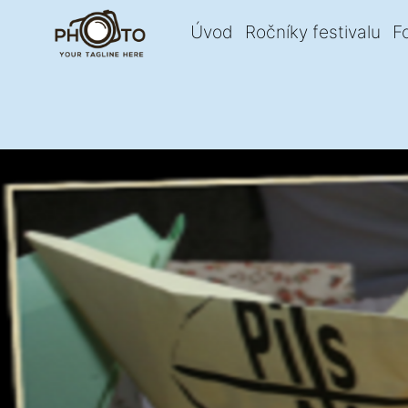
Úvod
Ročníky festivalu
F