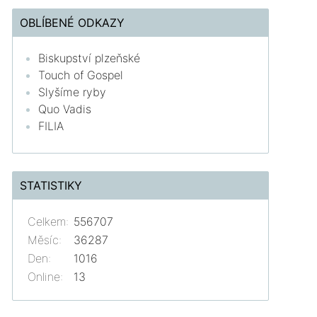
OBLÍBENÉ ODKAZY
Biskupství plzeňské
Touch of Gospel
Slyšíme ryby
Quo Vadis
FILIA
STATISTIKY
Celkem:
556707
Měsíc:
36287
Den:
1016
Online:
13