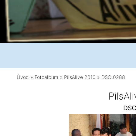
Úvod
»
Fotoalbum
»
PilsAlive 2010
»
DSC_0288
PilsAl
DSC