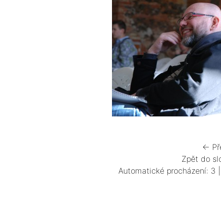
← Př
Zpět do sl
Automatické procházení:
3