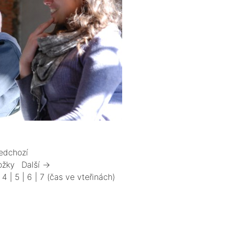
edchozí
ožky
Další →
|
4
|
5
|
6
|
7
(čas ve vteřinách)