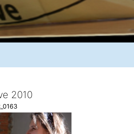
ive 2010
_0163