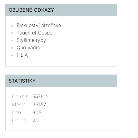
OBLÍBENÉ ODKAZY
Biskupství plzeňské
Touch of Gospel
Slyšíme ryby
Quo Vadis
FILIA
STATISTIKY
Celkem:
557612
Měsíc:
36157
Den:
905
Online:
20