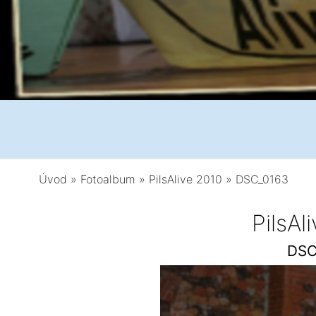
Úvod
»
Fotoalbum
»
PilsAlive 2010
»
DSC_0163
PilsAl
DSC