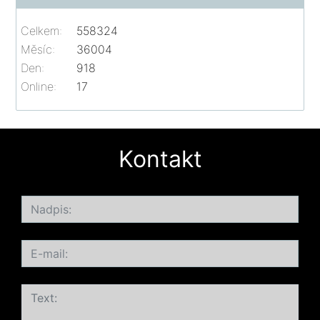
Celkem:
558324
Měsíc:
36004
Den:
918
Online:
17
Kontakt