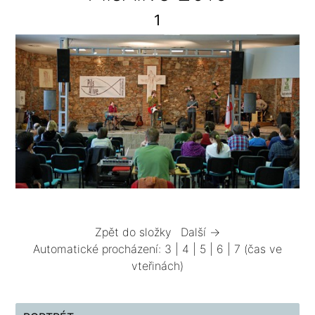
1
Zpět do složky
Další →
Automatické procházení:
3
|
4
|
5
|
6
|
7
(čas ve
vteřinách)