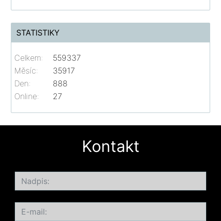
STATISTIKY
Celkem:
559337
Měsíc:
35917
Den:
888
Online:
27
Kontakt