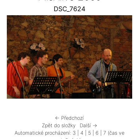
DSC_7624
← Předchozí
Zpět do složky
Další →
Automatické procházení:
3
|
4
|
5
|
6
|
7
(čas ve