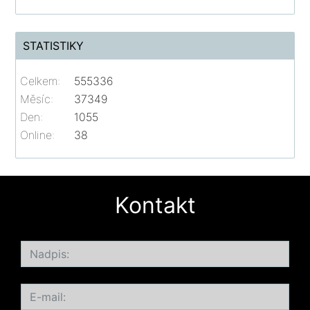
STATISTIKY
Celkem:
555336
Měsíc:
37349
Den:
1055
Online:
38
Kontakt