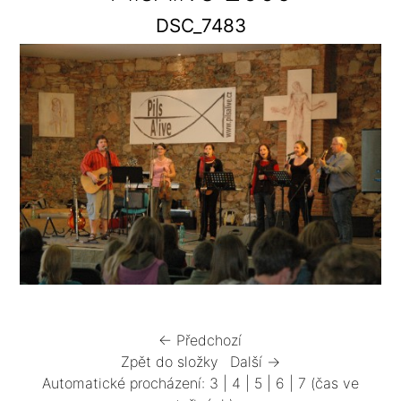
DSC_7483
← Předchozí
Zpět do složky
Další →
Automatické procházení:
3
|
4
|
5
|
6
|
7
(čas ve