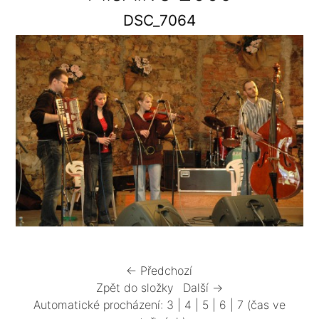
DSC_7064
← Předchozí
Zpět do složky
Další →
Automatické procházení:
3
|
4
|
5
|
6
|
7
(čas ve