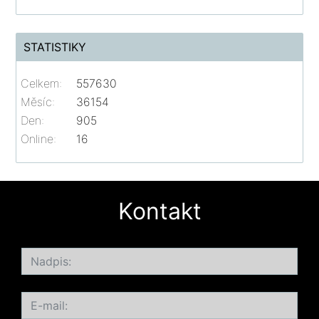
STATISTIKY
Celkem:
557630
Měsíc:
36154
Den:
905
Online:
16
Kontakt