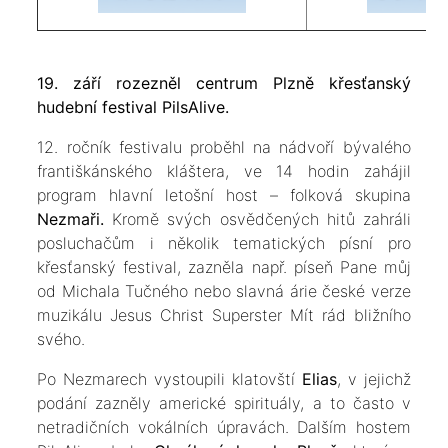
19. září rozezněl centrum Plzně křesťanský
hudební festival PilsAlive.
12. ročník festivalu proběhl na nádvoří bývalého
františkánského kláštera, ve 14 hodin zahájil
program hlavní letošní host – folková skupina
Nezmaři.
Kromě svých osvědčených hitů zahráli
posluchačům i několik tematických písní pro
křesťanský festival, zazněla např. píseň Pane můj
od Michala Tučného nebo slavná árie české verze
muzikálu Jesus Christ Superster Mít rád bližního
svého.
Po Nezmarech vystoupili klatovští
Elias
, v jejichž
podání zazněly americké spirituály, a to často v
netradičních vokálních úpravách. Dalším hostem