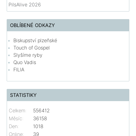
PilsAlive 2026
OBLÍBENÉ ODKAZY
Biskupství plzeňské
Touch of Gospel
Slyšíme ryby
Quo Vadis
FILIA
STATISTIKY
Celkem:
556412
Měsíc:
36158
Den:
1018
Online:
39