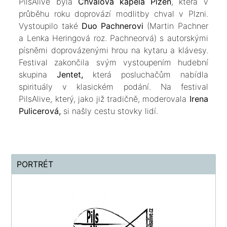
PilsAlive byla
Chválová kapela Plzeň
, která v
průběhu roku doprovází modlitby chval v Plzni.
Vystoupilo také
Duo Pachnerovi
(Martin Pachner
a Lenka Heringová roz. Pachneorvá) s autorskými
písněmi doprovázenými hrou na kytaru a klávesy.
Festival zakončila svým vystoupením hudební
skupina
Jentet,
která posluchačům nabídla
spirituály v klasickém podání. Na festival
PilsAlive, který, jako již tradičně, moderovala
Irena
Pulicerová,
si našly cestu stovky lidí.
PORTRÉT