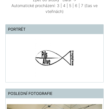
Automatické procházení:
3
|
4
|
5
|
6
|
7
(čas ve
vteřinách)
PORTRÉT
POSLEDNÍ FOTOGRAFIE