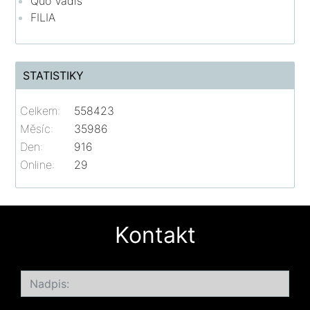
Quo Vadis
FILIA
STATISTIKY
Celkem:
558423
Měsíc:
35986
Den:
916
Online:
29
Kontakt