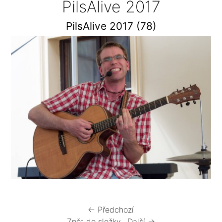
PilsAlive 2017
PilsAlive 2017 (78)
← Předchozí
Zpět do složky
Další →